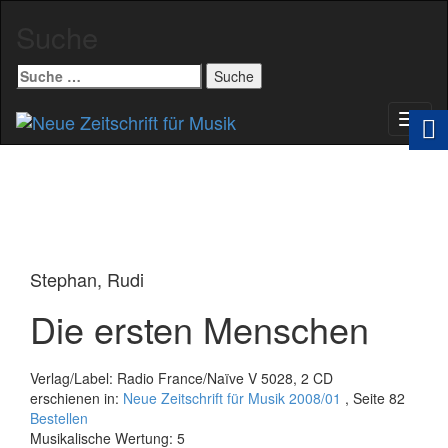
Suche
Suche
nach:
Schal
Navig
Stephan, Rudi
Die ersten Menschen
Verlag/Label: Radio France/Naïve V 5028, 2 CD
erschienen in:
Neue Zeitschrift für Musik 2008/01
, Seite 82
Bestellen
Musikalische Wertung: 5