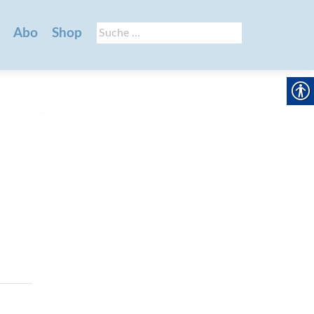
Suche
Abo
Shop
nach: