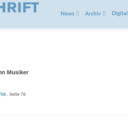
Zum
Inhalt
Digital
News
Archiv
springen
ehn Musiker
/06
, Seite 76