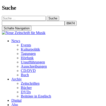
Suche
Suche
nach:
Schalte Navigation
Zum
News
Inhalt
Events
springen
Kulturpolitik
Tagungen
Hörfunk
Uraufführungen
Ausschreibungen
CD/DVD
Buch
Archiv
Zeitschriften
Bücher
DVDs
Beiträge in Englisch
Digital
Abo