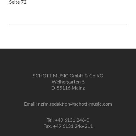
Seite 72
SCHOTT MUSIC GmbH & Co KG
Weihergarten 5
D-55116 Mainz
Email: nzfm.redaktion@schott-music.com
Tel. +49 6131 246-0
Fax. +49 6131 246-211