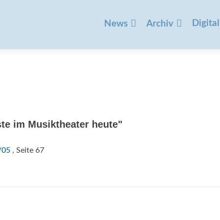
Zum
Inhalt
Digital
News
Archiv
springen
te im Musiktheater heute"
/05
, Seite 67