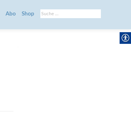
Suche
Abo
Shop
nach: