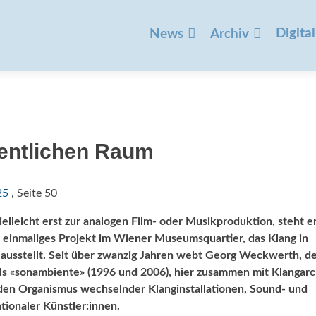
Zum
Inhalt
Digital
News
Archiv
springen
entlichen Raum
25
, Seite 50
ielleicht erst zur analogen Film- oder Musikproduktion, steht er
t einmaliges Projekt im Wiener Museumsquartier, das Klang in
 ausstellt. Seit über zwanzig Jahren webt Georg Weckwerth, d
ls «sonambiente» (1996 und 2006), hier zusammen mit Klangarc
en Organismus wechselnder Klanginstallationen, Sound- und
ionaler Künstler:innen.