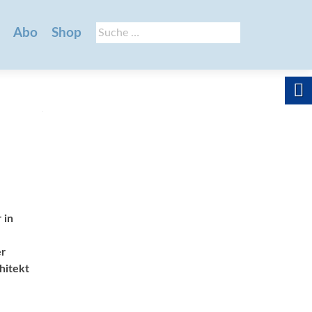
Suche
Abo
Shop
nach:
 in
er
hitekt