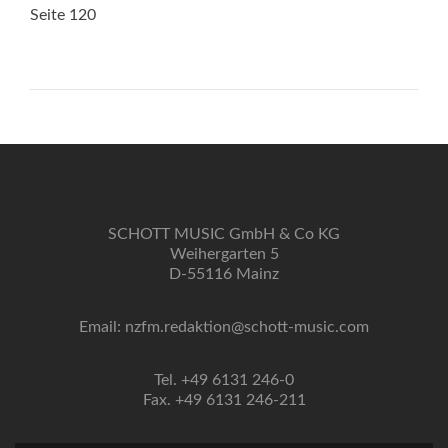
Seite 120
SCHOTT MUSIC GmbH & Co KG
Weihergarten 5
D-55116 Mainz
Email: nzfm.redaktion@schott-music.com
Tel. +49 6131 246-0
Fax. +49 6131 246-211