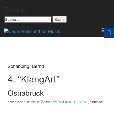
Suche
Suche
nach:
Schal
Navig
Schabbing, Bernd
4. “KlangArt”
Osnabrück
erschienen in:
Neue Zeitschrift für Musik 1997/04
, Seite 65