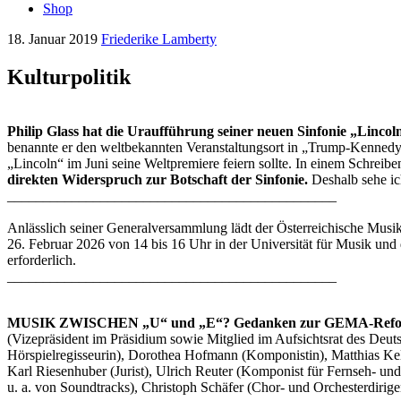
Shop
18. Januar 2019
Friederike Lamberty
Kulturpolitik
Philip Glass hat die Uraufführung seiner neuen Sinfonie „Linco
benannte er den weltbekannten Veranstaltungsort in „Trump-Kennedy C
„Lincoln“ im Juni seine Weltpremiere feiern sollte. In einem Schreib
direkten Widerspruch zur Botschaft der Sinfonie.
Deshalb sehe ich
______________________________________________
Anlässlich seiner Generalversammlung lädt der Österreichische Musi
26. Februar 2026 von 14 bis 16 Uhr in der Universität für Musik und 
erforderlich.
______________________________________________
MUSIK ZWISCHEN „U“ und „E“? Gedanken zur GEMA-Reform, i
(Vizepräsident im Präsidium sowie Mitglied im Aufsichtsrat des Deu
Hörspielregisseurin), Dorothea Hofmann (Komponistin), Matthias Kel
Karl Riesenhuber (Jurist), Ulrich Reuter (Komponist für Fernseh- un
u. a. von Soundtracks), Christoph Schäfer (Chor- und Orchesterdiri