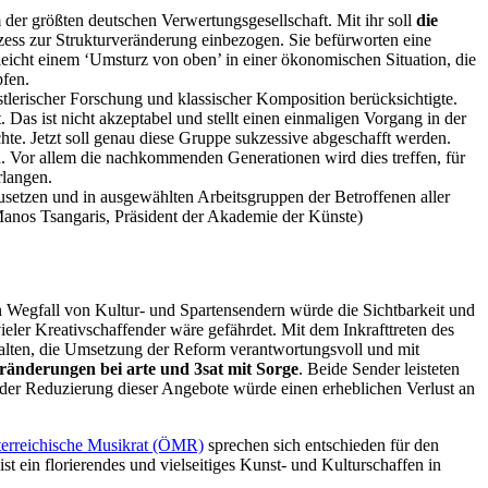
r größten deutschen Verwertungsgesellschaft. Mit ihr soll
die
ess zur Strukturveränderung einbezogen. Sie befürworten eine
icht einem ‘Umsturz von oben’ in einer ökonomischen Situation, die
pfen.
stlerischer Forschung und klassischer Komposition berücksichtigte.
Das ist nicht akzeptabel und stellt einen einmaligen Vorgang in der
e. Jetzt soll genau diese Gruppe sukzessive abgeschafft werden.
. Vor allem die nachkommenden Generationen wird dies treffen, für
rlangen.
etzen und in ausgewählten Arbeitsgruppen der Betroffenen aller
Manos Tsangaris, Präsident der Akademie der Künste)
Wegfall von Kultur- und Spartensendern würde die Sichtbarkeit und
er Kreativschaffender wäre gefährdet. Mit dem Inkrafttreten des
talten, die Umsetzung der Reform verantwortungsvoll und mit
änderungen bei arte und 3sat mit Sorge
. Beide Sender leisteten
r Reduzierung dieser Angebote würde einen erheblichen Verlust an
erreichische Musikrat (ÖMR)
sprechen sich entschieden für den
t ein florierendes und vielseitiges Kunst- und Kulturschaffen in