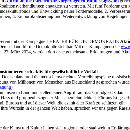
men
Aufruf an die Parteien zur vorgezogenen Bundestagswahl
gerich
alitionsverhandlungen engagiert zu vertreten.
Mit fünf Forderungen 
undeskulturfonds und Entwicklung neuer Fördermodelle,
2. Verbesseru
*innen,
4. Entbürokratisierung und Weiterentwicklung von Regelunge
ühnenverein mit der Kampagne THEATER FÜR DIE DEMOKRATIE
Akti
eutschland für die Demokratie sichtbar. Mit der Kampagnenseite
www.
, 27. März 2024, werden dort erste gemeinsame Erklärungen und Aktion
ionieren sich aktiv für gesellschaftliche Vielfalt
 in Deutschland und die menschenverachten Vertreibungspläne rassist
ibung von Millionen von Menschen aus Deutschland gesprochen wurde, i
tattung
).
in unserem Land und stellen einen Angriff auf das Grundgesetz dar.
 Hass und gruppenbezogener Menschenfeindlichkeit. Für uns ist gesellsch
 Europa und auf dieser Welt, die es mit aller Kraft zu schützen gilt.
ie ihre Wurzeln in der ganzen Welt haben, sprechen wir uns gegen Ras
ve der Kunst und Kultur haben sich regional oder stadtweit in Erklär