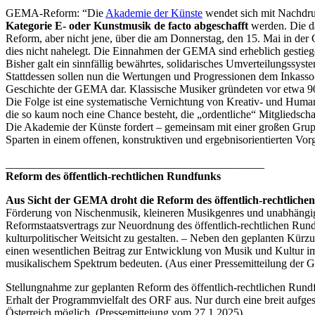
GEMA-Reform: “Die
Akademie der Künste
wendet sich mit Nachdru
Kategorie E- oder Kunstmusik de facto abgeschafft
werden. Die da
Reform, aber nicht jene, über die am Donnerstag, den 15. Mai in d
dies nicht nahelegt. Die Einnahmen der GEMA sind erheblich gestieg
Bisher galt ein sinnfällig bewährtes, solidarisches Umverteilungssys
Stattdessen sollen nun die Wertungen und Progressionen dem Inkasso-S
Geschichte der GEMA dar. Klassische Musiker gründeten vor etwa 90 
Die Folge ist eine systematische Vernichtung von Kreativ- und Huma
die so kaum noch eine Chance besteht, die „ordentliche“ Mitgliedsc
Die Akademie der Künste fordert – gemeinsam mit einer großen Grup
Sparten in einem offenen, konstruktiven und ergebnisorientierten Vo
______________________________________________
Reform des öffentlich-rechtlichen Rundfunks
Aus Sicht der GEMA droht die Reform des öffentlich-rechtliche
Förderung von Nischenmusik, kleineren Musikgenres und unabhängigen
Reformstaatsvertrags zur Neuordnung des öffentlich-rechtlichen Run
kulturpolitischer Weitsicht zu gestalten. – Neben den geplanten Kü
einen wesentlichen Beitrag zur Entwicklung von Musik und Kultur i
musikalischem Spektrum bedeuten. (Aus einer Pressemitteilung de
Stellungnahme zur geplanten Reform des öffentlich-rechtlichen Ru
Erhalt der Programmvielfalt des ORF aus. Nur durch eine breit aufgest
Österreich möglich. (Pressemitteiung vom 27.1.2025)