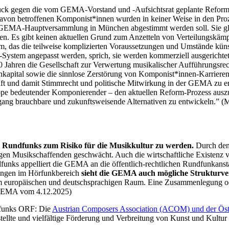
ck gegen die vom GEMA-Vorstand und -Aufsichtsrat geplante Reform de
von betroffenen Komponist*innen wurden in keiner Weise in den Proz
er GEMA-Hauptversammlung in München abgestimmt werden soll. Sie gle
en. Es gibt keinen aktuellen Grund zum Anzetteln von Verteilungskäm
tem, das die teilweise komplizierten Voraussetzungen und Umstände kün
ystem angepasst werden, sprich, sie werden kommerziell ausgerichtet. 
Jahren die Gesellschaft zur Verwertung musikalischer Aufführungsrecht
nkapital sowie die sinnlose Zerstörung von Komponist*innen-Karrieren
haft und damit Stimmrecht und politische Mitwirkung in der GEMA zu e
pe bedeutender Komponierender – den aktuellen Reform-Prozess auszus
rgang brauchbare und zukunftsweisende Alternativen zu entwickeln.” (
n Rundfunks zum Risiko für die Musikkultur zu werden.
Durch den 
 Musikschaffenden geschwächt. Auch die wirtschaftliche Existenz viel
dfunks appelliert die GEMA an die öffentlich-rechtlichen Rundfunkans
rzungen im Hörfunkbereich
sieht die GEMA auch mögliche Strukturver
m europäischen und deutschsprachigen Raum. Eine Zusammenlegung ode
r GEMA vom 4.12.2025)
ndfunks ORF: Die
Austrian Composers Association (ACOM) und der Öst
ellte und vielfältige Förderung und Verbreitung von Kunst und Kultur is