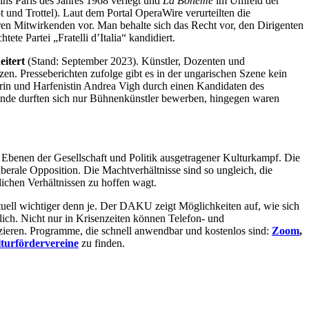
ins Paris des Jahres 1968 verlegt und
La Bohème
im Umfeld der
 und Trottel). Laut dem Portal OperaWire verurteilten die
ren Mitwirkenden vor. Man behalte sich das Recht vor, den Dirigenten
te Partei „Fratelli d’Italia“ kandidiert.
eitert
(Stand: September 2023). Künstler, Dozenten und
en. Presseberichten zufolge gibt es in der ungarischen Szene kein
orin und Harfenistin Andrea Vigh durch einen Kandidaten des
runde durften sich nur Bühnenkünstler bewerben, hingegen waren
 Ebenen der Gesellschaft und Politik ausgetragener Kulturkampf. Die
berale Opposition. Die Machtverhältnisse sind so ungleich, die
lichen Verhältnissen zu hoffen wagt.
ell wichtiger denn je. Der DAKU zeigt Möglichkeiten auf, wie sich
ich. Nicht nur in Krisenzeiten können Telefon- und
zieren. Programme, die schnell anwendbar und kostenlos sind:
Zoom
,
turfördervereine
zu finden.