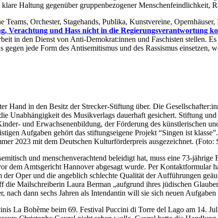
lare Haltung gegenüber gruppenbezogener Menschenfeindlichkeit, Rec
Teams, Orchester, Stagehands, Publika, Kunstvereine, Opernhäuser, L
g, Verachtung und Hass nicht in die Regierungsverantwortung 
rbeit in den Dienst von Anti-Demokrat:innen und Faschisten stellen. E
 uns gegen jede Form des Antisemitismus und des Rassismus einsetzen
r Hand in den Besitz der Strecker-Stiftung über. Die Gesellschafter:in
ie Unabhängigkeit des Musikverlags dauerhaft gesichert. Stiftung und V
Kinder- und Erwachsenenbildung, der Förderung des künstlerischen un
igen Aufgaben gehört das stiftungseigene Projekt “Singen ist klasse”. E
Sommer 2023 mit dem Deutschen Kulturförderpreis ausgezeichnet. (Foto:
isemitisch und menschenverachtend beleidigt hat, muss eine 73-jährige
g vor dem Amtsgericht Hannover abgesagt wurde. Per Kontaktformular 
amm der Oper und die angeblich schlechte Qualität der Aufführungen ge
iff die Mailschreiberin Laura Berman „aufgrund ihres jüdischen Glauben
, nach dann sechs Jahren als Intendantin will sie sich neuen Aufgabe
inis La Bohème beim 69. Festival Puccini di Torre del Lago am 14. Jul