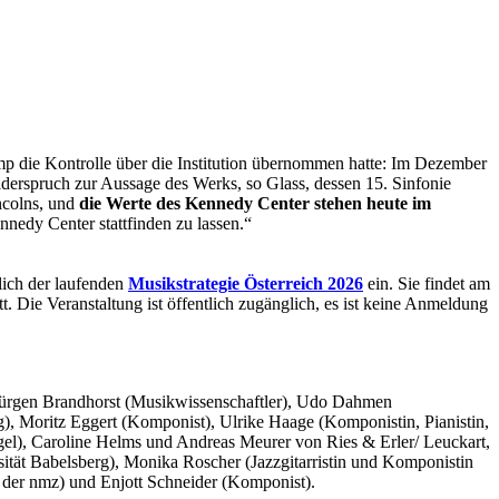
 die Kontrolle über die Institution übernommen hatte: Im Dezember
derspruch zur Aussage des Werks, so Glass, dessen 15. Sinfonie
incolns, und
die Werte des Kennedy Center stehen heute im
nnedy Center stattfinden zu lassen.“
lich der laufenden
Musikstrategie Österreich 2026
ein. Sie findet am
. Die Veranstaltung ist öffentlich zugänglich, es ist keine Anmeldung
Jürgen Brandhorst (Musikwissenschaftler), Udo Dahmen
), Moritz Eggert (Komponist), Ulrike Haage (Komponistin, Pianistin,
gel), Caroline Helms und Andreas Meurer von Ries & Erler/ Leuckart,
sität Babelsberg), Monika Roscher (Jazzgitarristin und Komponistin
 der nmz) und Enjott Schneider (Komponist).