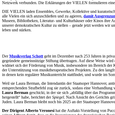
Netzwerk verbunden. Die Erklärungen der VIELEN formulieren eine k
DIE VIELEN laden Ensembles, Gewerke, Kollektive und kuratorische 
alle Vielen ein sich anzuschließen und zu agieren,
damit Ausgrenzun
Museen, Bibliotheken, Literatur- und Kulturhäuser oder Kinos ihre A
unserer demokratischen Kultur zu stellen – gerade jetzt werden wir
leben und stärken.
Der
Musikverlag Schott
geht im Dezember nach 253 Jahren in private
gegründete gemeinnützige Stiftung übertragen. Auf diese Weise wird d
widmet sich der Förderung von Musik, insbesondere im Bereich der 
der Unterstützung von musiktherapeutischen Projekten. Zu den langfrist
in denen kein regulärer Musikunterricht stattfindet, und wurde im 
Weil sie Laura Berman, die Intendantin der Staatsoper Hannover, ant
entsprechenden Strafbefehl zog sie zurück, sodass eine Verhandlun
Laura Berman
geschickt, in der sie sich „abfällig über das Progr
hergestellt“ habe, berichtet der
Spiegel
. Nach Ansicht des Gerichts gr
Juden. Laura Berman bleibt noch bis 2025 an der Staatsoper Hannover
Der Dirigent Alberto Veronesi
hat die Auftakt-Vorstellung von Pucc