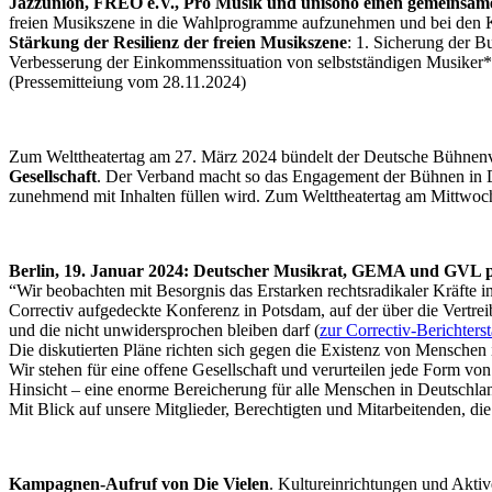
Jazzunion, FREO e.V., Pro Musik und unisono einen gemeinsa
freien Musikszene in die Wahlprogramme aufzunehmen und bei den Ko
Stärkung der Resilienz der freien Musikszene
:
1. Sicherung der B
Verbesserung der Einkommenssituation von selbstständigen Musiker
(Pressemitteiung vom 28.11.2024)
Zum Welttheatertag am 27. März 2024 bündelt der Deutsche B
Gesellschaft
. Der Verband macht so das Engagement der Bühnen in D
zunehmend mit Inhalten füllen wird. Zum Welttheatertag am Mittwoch
Berlin, 19. Januar 2024: Deutscher Musikrat, GEMA und GVL posit
“Wir beobachten mit Besorgnis das Erstarken rechtsradikaler Kräfte
Correctiv aufgedeckte Konferenz in Potsdam, auf der über die Vertre
und die nicht unwidersprochen bleiben darf (
zur Correctiv-Berichters
Die diskutierten Pläne richten sich gegen die Existenz von Menschen 
Wir stehen für eine offene Gesellschaft und verurteilen jede Form von
Hinsicht – eine enorme Bereicherung für alle Menschen in Deutschland,
Mit Blick auf unsere Mitglieder, Berechtigten und Mitarbeitenden, d
Kampagnen-Aufruf von Die Vielen
. Kultureinrichtungen und Akti