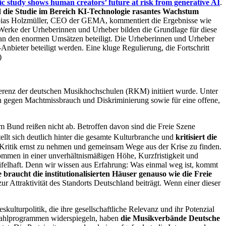
c study shows human creators’ future at risk from generative AI
.
die Studie im Bereich KI-Technologie rasantes Wachstum
ias Holzmüller, CEO der GEMA, kommentiert die Ergebnisse wie
 Werke der Urheberinnen und Urheber bilden die Grundlage für diese
t an den enormen Umsätzen beteiligt. Die Urheberinnen und Urheber
nbieter beteiligt werden. Eine kluge Regulierung, die Fortschritt
)
ferenz der deutschen Musikhochschulen (RKM) initiiert wurde. Unter
en gegen
Macht
missbrauch und Diskriminierung sowie für eine offene,
Bund reißen nicht ab. Betroffen davon sind die Freie Szene
ellt sich deutlich hinter die gesamte Kulturbranche und
kritisiert die
ie Kritik ernst zu nehmen und gemeinsam Wege aus der Krise zu finden.
ommen in einer unverhältnismäßigen Höhe, Kurzfristigkeit und
eifelhaft. Denn wir wissen aus Erfahrung: Was einmal weg ist, kommt
ie braucht die institutionalisierten Häuser genauso wie die Freie
ur Attraktivität des Standorts Deutschland beiträgt. Wenn einer dieser
kulturpolitik, die ihre gesellschaftliche Relevanz und ihr Potenzial
n Wahlprogrammen widerspiegeln, haben
die Musikverbände Deutsche