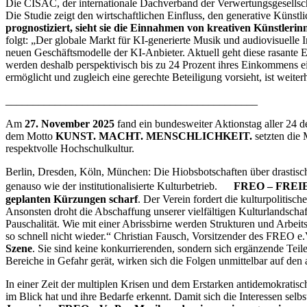
Die CISAC, der internationale Dachverband der Verwertungsgesellscha
Die Studie zeigt den wirtschaftlichen Einfluss, den generative Künstl
prognostiziert, sieht sie die Einnahmen von kreativen Künstlerin
folgt: „Der globale Markt für KI-generierte Musik und audiovisuelle
neuen Geschäftsmodelle der KI-Anbieter. Aktuell geht diese rasante 
werden deshalb perspektivisch bis zu 24 Prozent ihres Einkommens ein
ermöglicht und zugleich eine gerechte Beteiligung vorsieht, ist weit
______________________________________________
Am
27. November 2025
fand ein bundesweiter Aktionstag aller 24 
dem Motto
KUNST. MACHT. MENSCHLICHKEIT.
setzten die
respektvolle Hochschulkultur.
Berlin, Dresden, Köln, München: Die Hiobsbotschaften über drastis
genauso wie der institutionalisierte Kulturbetrieb.
FREO – FREI
geplanten Kürzungen scharf
. Der Verein fordert die kulturpolitis
Ansonsten droht die Abschaffung unserer vielfältigen Kulturlandsch
Pauschalität. Wie mit einer Abrissbirne werden Strukturen und Arbeit
so schnell nicht wieder.“ Christian Fausch, Vorsitzender des FREO e.V.
Szene
. Sie sind keine konkurrierenden, sondern sich ergänzende Teile
Bereiche in Gefahr gerät, wirken sich die Folgen unmittelbar auf den
In einer Zeit der multiplen Krisen und dem Erstarken antidemokratisch
im Blick hat und ihre Bedarfe erkennt.
Damit sich die Interessen sel