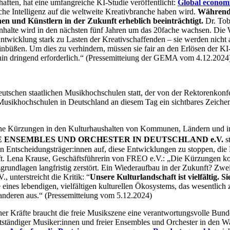
ften, hat eine umfangreiche KI-Studie veröffentlicht:
Global economi
iche Intelligenz auf die weltweite Kreativbranche haben wird.
Während 
nen und Künstlern in der Zukunft erheblich beeinträchtigt.
Dr. Tob
 Inhalte wird in den nächsten fünf Jahren um das 20fache wachsen. Die
Entwicklung stark zu Lasten der Kreativschaffenden – sie werden nich
büßen. Um dies zu verhindern, müssen sie fair an den Erlösen der KI-A
erhin dringend erforderlich.“ (Pressemitteiung der GEMA vom 4.12.2024
deutschen staatlichen Musikhochschulen statt, der von der Rektorenkon
 Musikhochschulen in Deutschland an diesem Tag ein sichtbares Zeich
che Kürzungen in den Kulturhaushalten von Kommunen, Ländern und im 
E ENSEMBLES UND ORCHESTER IN DEUTSCHLAND e.V.
st
chen Entscheidungsträger:innen auf, diese Entwicklungen zu stoppen, d
aft. Lena Krause, Geschäftsführerin von FREO e.V.: „Die Kürzungen k
sgrundlagen langfristig zerstört. Ein Wiederaufbau in der Zukunft? Zw
, unterstreicht die Kritik: “
Unsere Kulturlandschaft ist vielfältig. S
 eines lebendigen, vielfältigen kulturellen Ökosystems, das wesentlich z
 anderen aus.“ (Pressemitteiung vom 5.12.2024)
er Kräfte braucht die freie Musikszene eine verantwortungsvolle Bundes
bstständiger Musiker:innen und freier Ensembles und Orchester in de