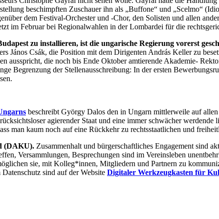
isseurs Christophe Gayral nicht sehen wolle. Gayral hatte die Handlung 
rstellung beschimpften Zuschauer ihn als „Buffone“ und „Scelmo“ (Idiot
genüber dem Festival-Orchester und -Chor, den Solisten und allen ande
tzt im Februar bei Regionalwahlen in der Lombardei für die rechtsgerichte
apest zu installieren, ist die ungarische Regierung vorerst gesch
s János Csák, die Position mit dem Dirigenten András Keller zu besetz
egen ausspricht, die noch bis Ende Oktober amtierende Akademie- Rekt
 enge Begrenzung der Stellenausschreibung: In der ersten Bewerbungs
sen.
 Ungarns
beschreibt György Dalos den in Ungarn mittlerweile auf allen
rücksichtsloser agierender Staat und eine immer schwächer werdende li
dass man kaum noch auf eine Rückkehr zu rechtsstaatlichen und freiheit
nd (DAKU).
Zusammenhalt und bürgerschaftliches Engagement sind aktu
reffen, Versammlungen, Besprechungen sind im Vereinsleben unentbehrl
möglichen sie, mit Kolleg*innen, Mitgliedern und Partnern zu kommuni
Datenschutz sind auf der Website
Digitaler Werkzeugkasten für Kul