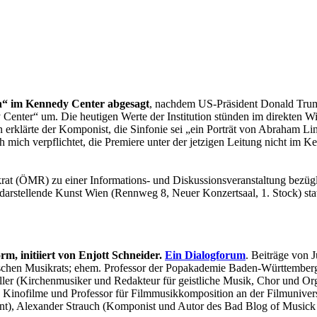
ln“ im Kennedy Center abgesagt
, nachdem US-Präsident Donald Trump
enter“ um. Die heutigen Werte der Institution stünden im direkten Wi
en erklärte der Komponist, die Sinfonie sei „ein Porträt von Abraham L
 mich verpflichtet, die Premiere unter der jetzigen Leitung nicht im Ke
krat (ÖMR) zu einer Informations- und Diskussionsveranstaltung bezüg
darstellende Kunst Wien (Rennweg 8, Neuer Konzertsaal, 1. Stock) statt
nitiiert von Enjott Schneider.
Ein Dialogforum
. Beiträge von 
tschen Musikrats; ehem. Professor der Popakademie Baden-Württemberg
ler (Kirchenmusiker und Redakteur für geistliche Musik, Chor und Or
d Kinofilme und Professor für Filmmusikkomposition an der Filmuniver
gent), Alexander Strauch (Komponist und Autor des Bad Blog of Musick