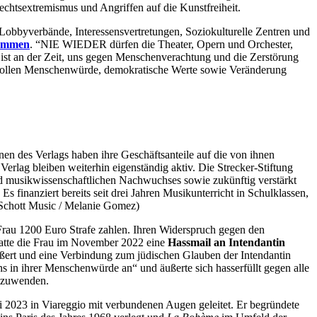
htsextremismus und Angriffen auf die Kunstfreiheit.
obbyverbände, Interessensvertretungen, Soziokulturelle Zentren und
kommen
. “NIE WIEDER dürfen die Theater, Opern und Orchester,
s ist an der Zeit, uns gegen Menschenverachtung und die Zerstörung
, wollen Menschenwürde, demokratische Werte sowie Veränderung
nen des Verlags haben ihre Geschäftsanteile auf die von ihnen
erlag bleiben weiterhin eigenständig aktiv. Die Strecker-Stiftung
d musikwissenschaftlichen Nachwuchses sowie zukünftig verstärkt
s finanziert bereits seit drei Jahren Musikunterricht in Schulklassen,
 Schott Music / Melanie Gomez)
 Frau 1200 Euro Strafe zahlen. Ihren Widerspruch gegen den
hatte die Frau im November 2022 eine
Hassmail an Intendantin
äußert und eine Verbindung zum jüdischen Glauben der Intendantin
s in ihrer Menschenwürde an“ und äußerte sich hasserfüllt gegen alle
n zuwenden.
i 2023 in Viareggio mit verbundenen Augen geleitet. Er begründete