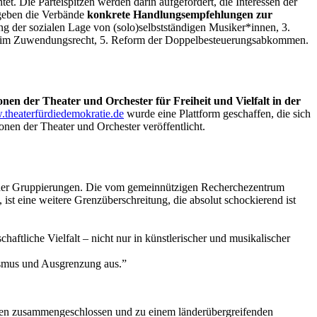
tet. Die Parteispitzen werden darin aufgefordert, die Interessen der
geben die Verbände
konkrete Handlungsempfehlungen zur
ng der sozialen Lage von (solo)selbstständigen Musiker*innen,
3.
n im Zuwendungsrecht,
5. Reform der Doppelbesteuerungsabkommen.
onen der Theater und Orchester für Freiheit und Vielfalt in der
theaterfürdiedemokratie.de
wurde eine Plattform geschaffen, die sich
en der Theater und Orchester veröffentlicht.
ischer Gruppierungen. Die vom gemeinnützigen Recherchezentrum
st eine weitere Grenzüberschreitung, die absolut schockierend ist
aftliche Vielfalt – nicht nur in künstlerischer und musikalischer
sismus und Ausgrenzung aus.”
ungen zusammengeschlossen und zu einem länderübergreifenden