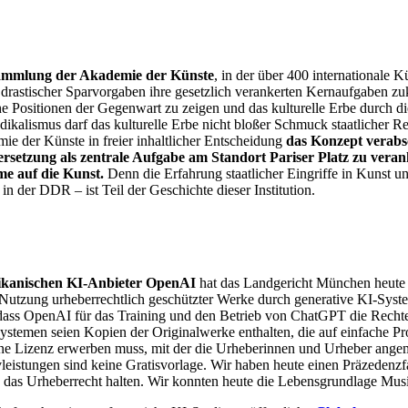
sammlung der Akademie der Künste
, in der über 400 internationale K
 drastischer Sparvorgaben ihre gesetzlich verankerten Kernaufgaben zuk
ische Positionen der Gegenwart zu zeigen und das kulturelle Erbe durch
kalismus darf das kulturelle Erbe nicht bloßer Schmuck staatlicher Rep
ie der Künste in freier inhaltlicher Entscheidung
das Konzept verabsc
rsetzung als zentrale Aufgabe am Standort Pariser Platz zu veranke
me auf die Kunst.
Denn die Erfahrung staatlicher Eingriffe in Kunst 
in der DDR – ist Teil der Geschichte dieser Institution.
kanischen KI-Anbieter OpenAI
hat das Landgericht München heute e
utzung urheberrechtlich geschützter Werke durch generative KI-Syste
t, dass OpenAI für das Training und den Betrieb von ChatGPT die Rech
stemen seien Kopien der Originalwerke enthalten, die auf einfache Pr
AI eine Lizenz erwerben muss, mit der die Urheberinnen und Urheber a
leistungen sind keine Gratisvorlage. Wir haben heute einen Präzedenzf
das Urheberrecht halten. Wir konnten heute die Lebensgrundlage Musik