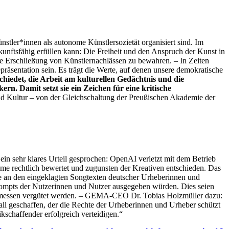
ünstler*innen als autonome Künstlersozietät organisiert sind. Im
unftsfähig erfüllen kann: Die Freiheit und den Anspruch der Kunst in
 die Erschließung von Künstlernachlässen zu bewahren. – In Zeiten
räsentation sein. Es trägt die Werte, auf denen unsere demokratische
hiedet, die Arbeit am kulturellen Gedächtnis und die
rn. Damit setzt sie ein Zeichen für eine kritische
und Kultur – von der Gleichschaltung der Preußischen Akademie der
in sehr klares Urteil gesprochen: OpenAI verletzt mit dem Betrieb
me rechtlich bewertet und zugunsten der Kreativen entschieden. Das
te an den eingeklagten Songtexten deutscher Urheberinnen und
ompts der Nutzerinnen und Nutzer ausgegeben würden. Dies seien
ngemessen vergütet werden. – GEMA-CEO Dr. Tobias Holzmüller dazu:
all geschaffen, der die Rechte der Urheberinnen und Urheber schützt
schaffender erfolgreich verteidigen.“