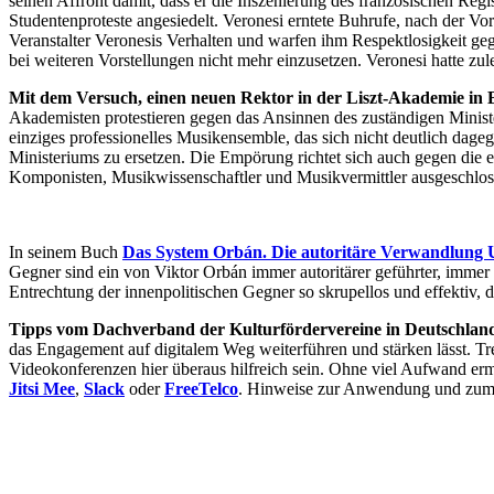
seinen Affront damit, dass er die Inszenierung des französischen Reg
Studentenproteste angesiedelt. Veronesi erntete Buhrufe, nach der Vo
Veranstalter Veronesis Verhalten und warfen ihm Respektlosigkeit ge
bei weiteren Vorstellungen nicht mehr einzusetzen. Veronesi hatte zule
Mit dem Versuch, einen neuen Rektor in der Liszt-Akademie in Bud
Akademisten protestieren gegen das Ansinnen des zuständigen Minister
einziges professionelles Musikensemble, das sich nicht deutlich dag
Ministeriums zu ersetzen. Die Empörung richtet sich auch gegen die
Komponisten, Musikwissenschaftler und Musikvermittler ausgeschlos
In seinem Buch
Das System Orbán. Die autoritäre Verwandlung
Gegner sind ein von Viktor Orbán immer autoritärer geführter, immer 
Entrechtung der innenpolitischen Gegner so skrupellos und effektiv, 
Tipps vom Dachverband der Kulturfördervereine in Deutschla
das Engagement auf digitalem Weg weiterführen und stärken lässt. T
Videokonferenzen hier überaus hilfreich sein. Ohne viel Aufwand er
Jitsi Mee
,
Slack
oder
FreeTelco
. Hinweise zur Anwendung und zum 