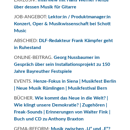
EXKLUSIV:
Interview mit Hans Werner Henze
über dessen Musik für Gitarre
JOB-ANGEBOT:
Lektor:in / Produktmanager:in
Konzert, Oper & Musikwissenschaft bei Schott
Music
ABSCHIED:
DLF-Redakteur Frank Kämpfer geht
in Ruhestand
ONLINE-BEITRAG.
Georg Nussbaumer im
Gespräch über sein Installationsprojekt zu 150
Jahre Bayreuther Festspiele
EVENTS.
Henze-Fokus in Siena |
Musikfest Berlin
| Neue Musik Rümlingen | Musikfestival Bern
BÜCHER.
Wie kommt das Neue in die Welt? |
Wie klingt unsere Demokratie? |
Zugehören
|
Freak-Sounds
| Erinnerungen von Walter Fink
|
Buch und CD zu Anthony Braxton
GEMA-REFORM:
Musik zwischen „U“ und „E“?