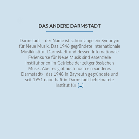
Zurück
DAS ANDERE DARMSTADT
Darmstadt – der Name ist schon lange ein Synonym
für Neue Musik. Das 1946 gegründete Internationale
Musikinstitut Darmstadt und dessen Internationale
Ferienkurse für Neue Musik sind essenzielle
Institutionen im Getriebe der zeitgenössischen
Musik. Aber es gibt auch noch ein «anderes
Darmstadt»: das 1948 in Bayreuth gegründete und
seit 1951 dauerhaft in Darmstadt beheimatete
Read
Institut für
[…]
more
about
Das
andere
Darmstadt