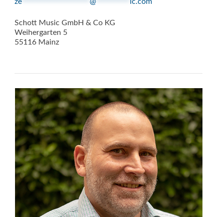
ze
********************
@
**********
ic.com
Schott Music GmbH & Co KG
Weihergarten 5
55116 Mainz