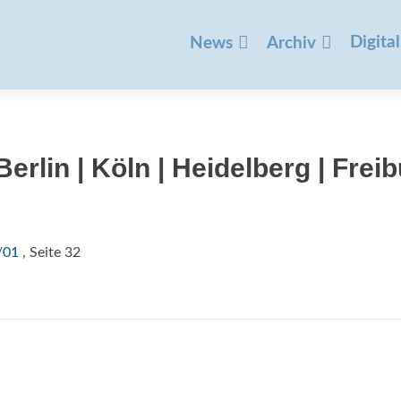
Zum
Inhalt
Digital
News
Archiv
springen
erlin | Köln | Heidelberg | Frei
/01
, Seite 32