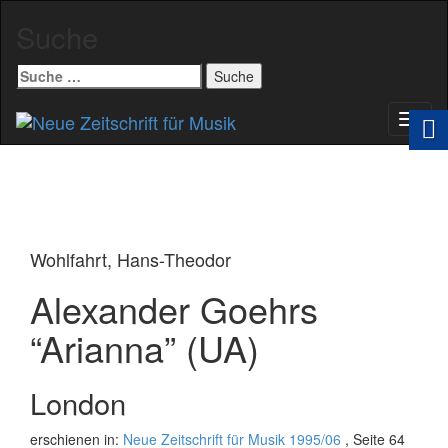
Suche
Suche
nach:
Schal
Navig
Wohlfahrt, Hans-Theodor
Alexander Goehrs
“Arianna” (UA)
London
erschienen in:
Neue Zeitschrift für Musik 1995/06
, Seite 64