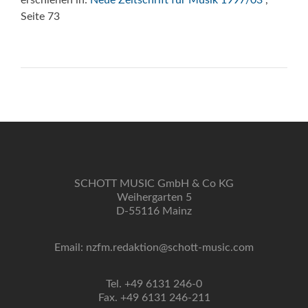
erschienen in:
Neue Zeitschrift für Musik 1997/03
,
Seite 73
SCHOTT MUSIC GmbH & Co KG
Weihergarten 5
D-55116 Mainz
Email: nzfm.redaktion@schott-music.com
Tel. +49 6131 246-0
Fax. +49 6131 246-211