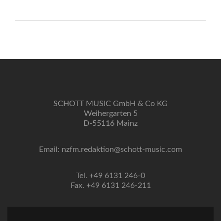
SCHOTT MUSIC GmbH & Co KG
Weihergarten 5
D-55116 Mainz
Email: nzfm.redaktion@schott-music.com
Tel. +49 6131 246-0
Fax. +49 6131 246-211