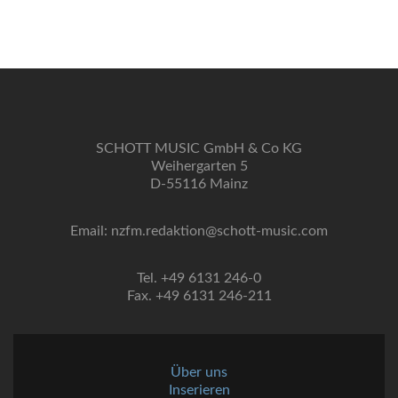
SCHOTT MUSIC GmbH & Co KG
Weihergarten 5
D-55116 Mainz
Email: nzfm.redaktion@schott-music.com
Tel. +49 6131 246-0
Fax. +49 6131 246-211
Über uns
Inserieren