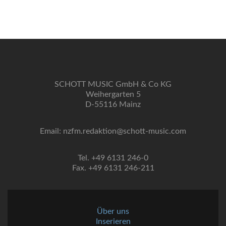
SCHOTT MUSIC GmbH & Co KG
Weihergarten 5
D-55116 Mainz
Email: nzfm.redaktion@schott-music.com
Tel. +49 6131 246-0
Fax. +49 6131 246-211
Über uns
Inserieren