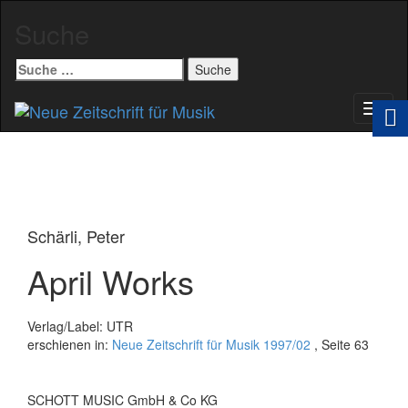
Suche
Suche
nach:
Schal
Navig
Schärli, Peter
April Works
Verlag/Label: UTR
erschienen in:
Neue Zeitschrift für Musik 1997/02
, Seite 63
SCHOTT MUSIC GmbH & Co KG