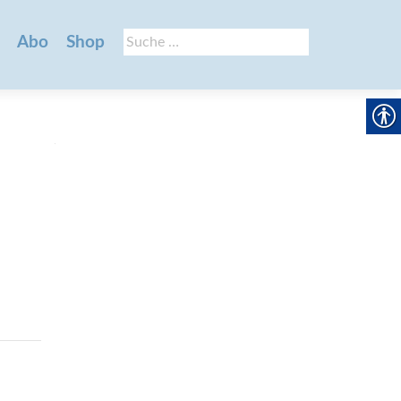
Suche
Abo
Shop
nach: