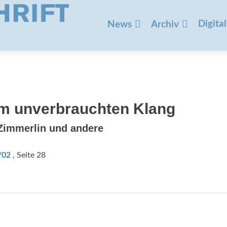
Zum
Inhalt
Digital
News
Archiv
springen
m unverbrauchten Klang
 Zimmerlin und andere
/02
, Seite 28