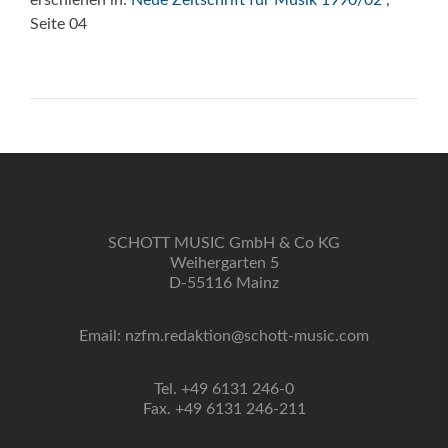
erschienen in:
Neue Zeitschrift für Musik 1990/02
,
Seite 04
SCHOTT MUSIC GmbH & Co KG
Weihergarten 5
D-55116 Mainz
Email: nzfm.redaktion@schott-music.com
Tel. +49 6131 246-0
Fax. +49 6131 246-211