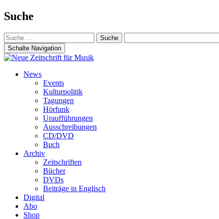
Suche
Suche
nach:
Schalte Navigation
Zum
News
Inhalt
Events
springen
Kulturpolitik
Tagungen
Hörfunk
Uraufführungen
Ausschreibungen
CD/DVD
Buch
Archiv
Zeitschriften
Bücher
DVDs
Beiträge in Englisch
Digital
Abo
Shop