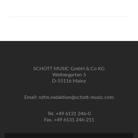
SCHOTT MUSIC GmbH & Co KG
Weihergarten 5
D-55116 Mainz
Email: nzfm.redaktion@schott-music.com
Tel. +49 6131 246-0
Fax. +49 6131 246-211