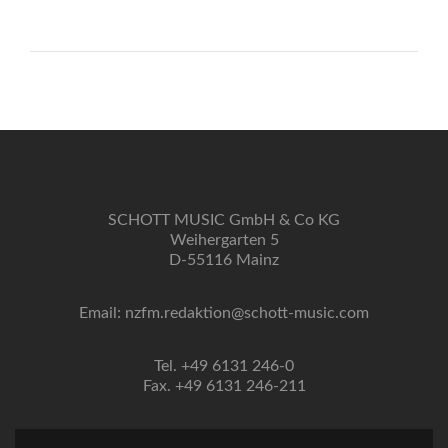
SCHOTT MUSIC GmbH & Co KG
Weihergarten 5
D-55116 Mainz
Email: nzfm.redaktion@schott-music.com
Tel. +49 6131 246-0
Fax. +49 6131 246-211