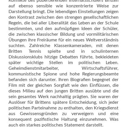
Konflikte des pubertierenden Internatsschülers Britten
auf ebenso sensible wie konzentrierte Weise zur
Darstellung bringt. Die lebendigen Einstellungen zeigen
den Kontrast zwischen den strengen gesellschaftlichen
Regeln, die bei aller Liberalität das Leben an der Schule
bestimmten, und den aufmüpfigen Ideen der Schüler,
die zwischen klassischer Bildung und vormilitärischen
Übungen ihre Freiräume für ein neues Weltverständnis
suchten. Zahlreiche Klassenkameraden, mit denen
Britten Tennis spielte und in schulinternen
Diskussionsklubs hitzige Debatten führte, bekleideten
später wichtige Stellen im politischen Leben.
Geheimdienstmitarbeiter, Wirtschaftsführer,
kommunistische Spione und hohe Regierungsbeamte
befanden sich darunter. Ihren Biografien begegnet der
Film mit der gleichen Sorgfalt wie den Einflüssen, die
dieses Milieu auf den jungen Britten ausübte und die
sein gesamtes Werk nachhaltig prägten. Sie waren der
Auslöser für Brittens spätere Entscheidung, sich jeder
politischen Parteinahme zu enthalten, den Kriegsdienst
aus Gewissensgründen zu verweigern und eine
konsequent pazifistische Haltung einzunehmen. Was
auch ein starkes politisches Statement darstellt.