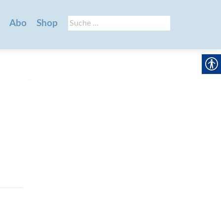
Suche
Abo
Shop
nach: