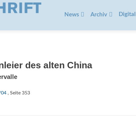
Zum
Inhalt
Digital
News
Archiv
springen
nleier des alten China
ervalle
/04
, Seite 353