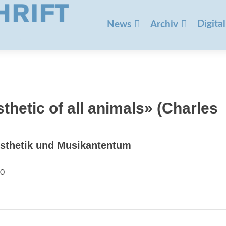
Zum
Inhalt
Digital
News
Archiv
springen
thetic of all animals» (Charles
sthetik und Musikantentum
30