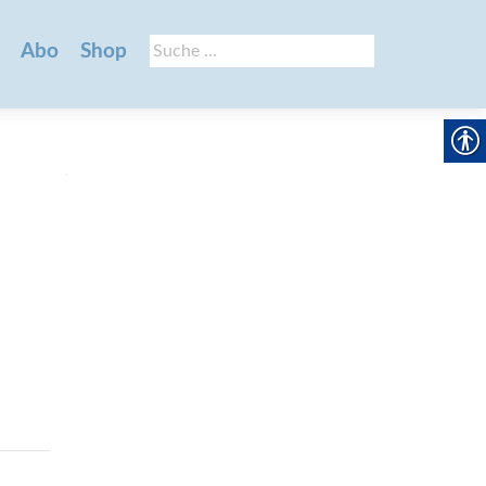
Suche
Abo
Shop
nach: