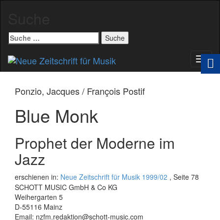
Suche
Suche
nach:
Schal
Navig
Ponzio, Jacques / François Postif
Blue Monk
Prophet der Moderne im
Jazz
erschienen in:
Neue Zeitschrift für Musik 1999/02
, Seite 78
SCHOTT MUSIC GmbH & Co KG
Weihergarten 5
D-55116 Mainz
Email: nzfm.redaktion@schott-music.com