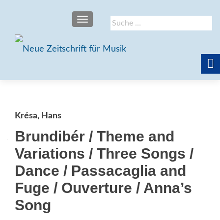
SCHALTE NAVIGATION
Suche
nach:
Krésa, Hans
Brundibér / Theme and
Variations / Three Songs /
Dance / Passacaglia and
Fuge / Ouverture / Anna’s
Song