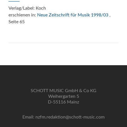
Verlag/Label: Koch
erschienen in:
Neue Zeitschrift für Musik 1998/03
,
Seite 65
SCHOTT MUSIC GmbH & Co KG
Weihergarten 5
D-55116 Mainz
Email: nzfm.redaktion@schott-music.com