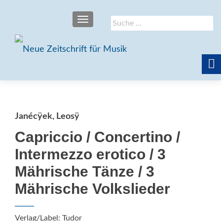
SCHALTE NAVIGATION
Suche
nach:
Janécÿek, Leosÿ
Capriccio / Concertino /
Intermezzo erotico / 3
Mährische Tänze / 3
Mährische Volkslieder
Verlag/Label: Tudor