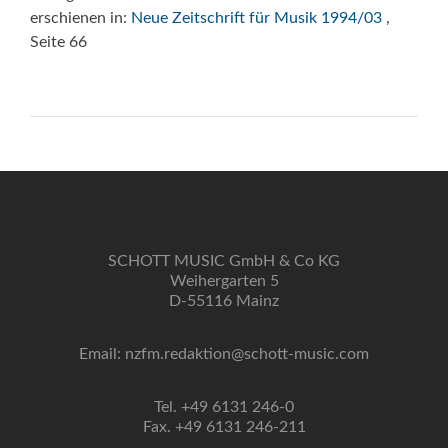
erschienen in:
Neue Zeitschrift für Musik 1994/03
,
Seite 66
SCHOTT MUSIC GmbH & Co KG
Weihergarten 5
D-55116 Mainz
Email: nzfm.redaktion@schott-music.com
Tel. +49 6131 246-0
Fax. +49 6131 246-211