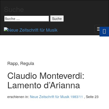
Suche
Suche
nach:
Schal
Navig
Rapp, Regula
Claudio Monteverdi:
Lamento d’Arianna
erschienen in:
Neue Zeitschrift für Musik 1983/11
, Seite 23