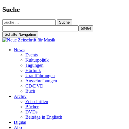
Suche
Suche
nach:
Schalte Navigation
Zum
News
Inhalt
Events
springen
Kulturpolitik
Tagungen
Hörfunk
Uraufführungen
Ausschreibungen
CD/DVD
Buch
Archiv
Zeitschriften
Bücher
DVDs
Beiträge in Englisch
Digital
Abo