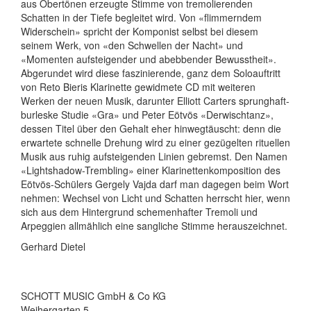
aus Obertönen erzeugte Stimme von tremolierenden
Schatten in der Tiefe begleitet wird. Von «flimmerndem
Widerschein» spricht der Komponist selbst bei diesem
seinem Werk, von «den Schwellen der Nacht» und
«Momenten aufsteigender und abebbender Bewusstheit».
Abgerundet wird diese faszinierende, ganz dem Soloauftritt
von Reto Bieris Klarinette gewidmete CD mit weiteren
Werken der neuen Musik, darunter Elliott Carters sprunghaft-
burleske Stu­die «Gra» und Peter Eötvös «Derwischtanz»,
dessen Titel über den Gehalt eher hinwegtäuscht: denn die
erwartete schnelle Drehung wird zu einer gezügelten rituellen
Musik aus ruhig aufsteigenden Linien gebremst. Den Namen
«Lightshadow-Trembling» einer Klarinettenkomposition des
Eötvös-Schülers Gergely Vajda darf man dagegen beim Wort
nehmen: Wechsel von Licht und Schatten herrscht hier, wenn
sich aus dem Hintergrund schemenhafter Tremoli und
Arpeggien allmählich eine sangliche Stimme herauszeichnet.
Gerhard Dietel
SCHOTT MUSIC GmbH & Co KG
Weihergarten 5