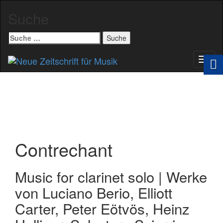
Suche
Suche
nach:
Schal
Navig
Contrechant
Music for clarinet solo | Werke
von Luciano Berio, Elliott
Carter, Peter Eötvös, Heinz