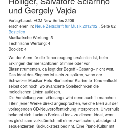
Holliger, Salvatore Sciarrino
und Gergely Vajda
Verlag/Label: ECM New Series 2209
erschienen in:
Neue Zeitschrift für Musik 2012/02
, Seite 82
Bestellen
Musikalische Wertung: 5
Technische Wertung: 4
Booklet: 4
Wo der Atem für die Tonerzeugung ursächlich ist, beim
Erklingen der menschlichen Stimme oder von
Blasinstrumenten, da liegt der Begriff «Gesang» nicht weit.
Das Ideal des Singens ist stets zu spüren, wenn der
Schweizer Musiker Reto Bieri seiner Klarinette Töne entlockt,
selbst dort noch, wo avancierte Spieltechniken die
melodischen Linien auflösen.
Die Vorstellung vom «Gesang» wird denn auch in manchen
Titeln jener Werke direkt angesprochen, welche Bieri auf der
vorliegenden CD-Neuveröffentlichung interpretiert. Unverhüllt
bekennt sich Luciano Berios «Lied» zu diesem Ideal, wenn
es gleichsam volkstümlich mit einer zweifachen, absteigend
sequenzierten Kuckucks­terz beginnt. Eine Piano-Kultur mit