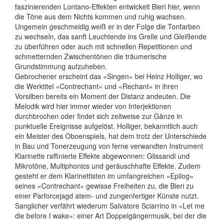
faszinierenden Lontano-Effekten entwickelt Bieri hier, wenn
die Töne aus dem Nichts kommen und ruhig wachsen.
Ungemein geschmeidig weiß er in der Folge die Tonfarben
zu wechseln, das sanft Leuchtende ins Grelle und Gleißende
zu überführen oder auch mit schnellen Repetitionen und
schmetternden Zwischentönen die träumerische
Grundstimmung aufzuheben.
Gebrochener erscheint das «Singen» bei Heinz Holliger, wo
die Werktitel «Contrechant» und «Rechant» in ihren
Vorsilben bereits ein Moment der Distanz andeuten. Die
Melodik wird hier im­mer wieder von Interjektionen
durchbrochen oder findet sich zeitweise zur Gänze in
punktuelle Ereignisse aufgelöst. Holliger, bekanntlich auch
ein Meister des Oboenspiels, hat dem trotz der Unterschiede
in Bau und Tonerzeugung von ferne verwandten Instrument
Klarinette raffinierte Effekte abgewonnen: Glissandi und
Mikrotöne, Multiphonics und geräuschhafte Effekte. Zudem
gesteht er dem Klarinettisten im umfangreichen «Epilog»
seines «Contrechant» gewisse Freiheiten zu, die Bieri zu
einer Parforcejagd atem- und zungenfertiger Künste nutzt.
Sanglicher verfährt wiederum Salvatore Sciarrino in «Let me
die before I wake»: einer Art Doppelgängermusik, bei der die