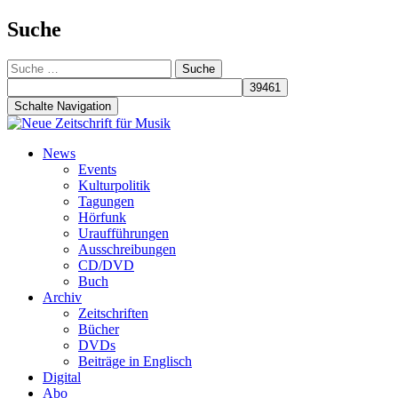
Suche
Suche
nach:
Schalte Navigation
Zum
News
Inhalt
Events
springen
Kulturpolitik
Tagungen
Hörfunk
Uraufführungen
Ausschreibungen
CD/DVD
Buch
Archiv
Zeitschriften
Bücher
DVDs
Beiträge in Englisch
Digital
Abo