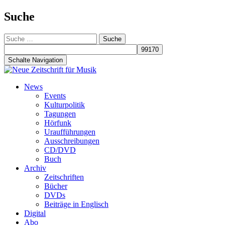
Suche
Suche
nach:
Schalte Navigation
Zum
News
Inhalt
Events
springen
Kulturpolitik
Tagungen
Hörfunk
Uraufführungen
Ausschreibungen
CD/DVD
Buch
Archiv
Zeitschriften
Bücher
DVDs
Beiträge in Englisch
Digital
Abo