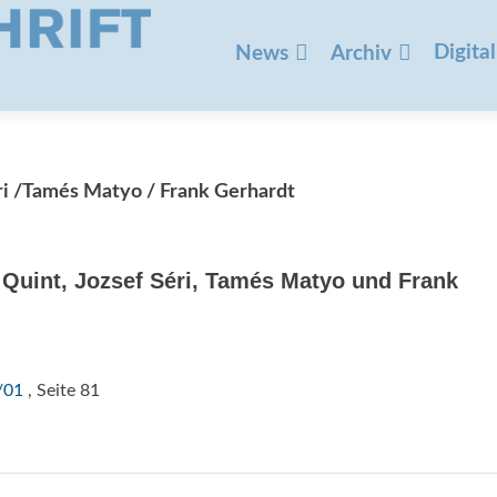
Zum
Inhalt
Digital
News
Archiv
springen
éri /Tamés Matyo / Frank Gerhardt
Quint, Jozsef Séri, Tamés Matyo und Frank
/01
, Seite 81