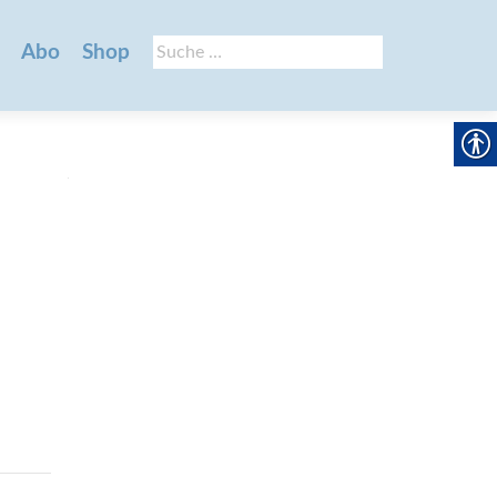
Suche
Abo
Shop
nach: