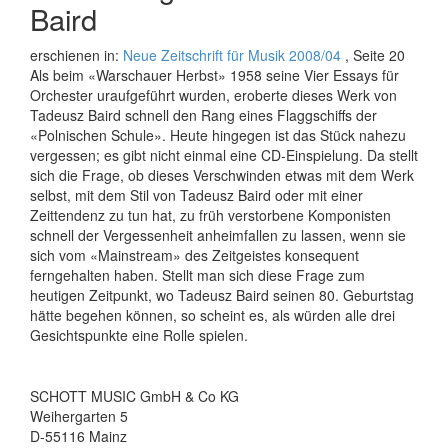
Baird
erschienen in:
Neue Zeitschrift für Musik 2008/04
, Seite 20
Als beim «Warschauer Herbst» 1958 seine Vier Essays für
Orchester uraufgeführt wurden, eroberte dieses Werk von
Tadeusz Baird schnell den Rang eines Flaggschiffs der
«Polnischen Schule». Heute hingegen ist das Stück nahezu
vergessen; es gibt nicht einmal eine CD-Einspielung. Da stellt
sich die Frage, ob dieses Verschwinden etwas mit dem Werk
selbst, mit dem Stil von Tadeusz Baird oder mit einer
Zeittendenz zu tun hat, zu früh verstorbene Komponisten
schnell der Vergessenheit anheimfallen zu lassen, wenn sie
sich vom «Mainstream» des Zeitgeistes konsequent
ferngehalten haben. Stellt man sich diese Frage zum
heutigen Zeitpunkt, wo Tadeusz Baird seinen 80. Geburtstag
hätte begehen können, so scheint es, als würden alle drei
Gesichtspunkte eine Rolle spielen.
SCHOTT MUSIC GmbH & Co KG
Weihergarten 5
D-55116 Mainz