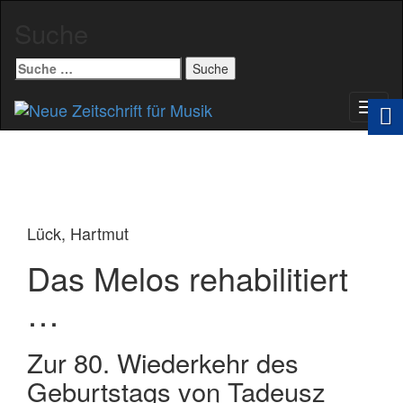
Suche
Suche
nach:
Schal
Navig
Lück, Hartmut
Das Melos rehabilitiert
…
Zur 80. Wiederkehr des
Geburtstags von Tadeusz