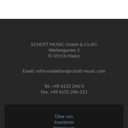
SCHOTT MUSIC GmbH & Co KG
Weihergarten 5
D-55116 Mainz
Email: nzfm.redaktion@schott-music.com
Tel. +49 6131 246-0
Fax. +49 6131 246-211
Über uns
Inserieren