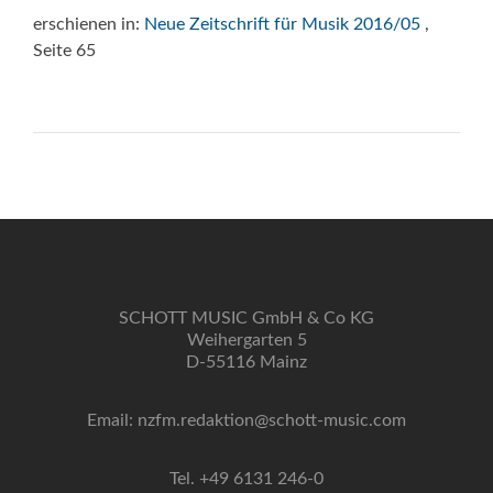
erschienen in:
Neue Zeitschrift für Musik 2016/05
,
Seite 65
SCHOTT MUSIC GmbH & Co KG
Weihergarten 5
D-55116 Mainz
Email: nzfm.redaktion@schott-music.com
Tel. +49 6131 246-0