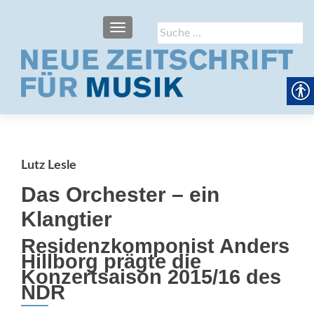
SCHALTE NAVIGATION
Suche
nach:
Lutz Lesle
Das Orchester – ein
Klangtier
Residenzkomponist Anders
Hillborg prägte die
Konzertsaison 2015/16 des
NDR