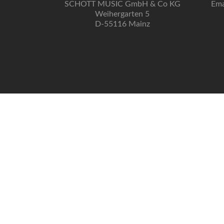
SCHOTT MUSIC GmbH & Co KG
Ema
Weihergarten 5
D-55116 Mainz