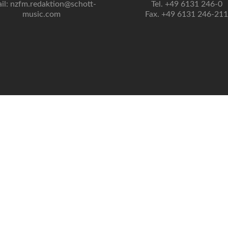
il: nzfm.redaktion@schott-
Tel. +49 6131 246-0
music.com
Fax. +49 6131 246-211