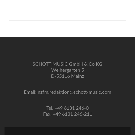
SCHOTT MUSIC GmbH & Co KG
Weihergarten 5
D-55116 Mainz
Email: nzfm.redaktion@schott-music.com
Tel. +49 6131 246-0
Fax. +49 6131 246-211