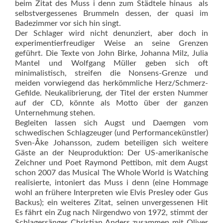
beim Zitat des Muss i denn zum Städtele hinaus  als
selbstvergessenes Brummeln dessen, der quasi im
Badezimmer vor sich hin singt.
Der Schlager wird nicht denunziert, aber doch in
experimentierfreudiger Weise an seine Grenzen
geführt. Die Texte von John Birke, Johanna Milz, Julia
Mantel und Wolfgang Müller geben sich oft
minimalistisch, streifen die Nonsens-Grenze und
meiden vorwiegend das herkömmliche Herz/Schmerz-
Gefilde. Neukalibrierung, der Titel der ersten Nummer
auf der CD, könnte als Motto über der ganzen
Unternehmung stehen.
Begleiten lassen sich Augst und Daemgen vom
schwedischen Schlagzeuger (und Performancekünstler)
Sven-Åke Johansson, zudem beteiligen sich weitere
Gäste an der Neuproduktion: Der US-amerikanische
Zeichner und Poet Raymond Pettibon, mit dem Augst
schon 2007 das Musical The Whole World is Watching
realisierte, intoniert das Muss i denn (eine Hommage
wohl an frühere Interpreten wie Elvis Presley oder Gus
Backus); ein weiteres Zitat, seinen unvergessenen Hit
Es fährt ein Zug nach Nirgendwo von 1972, stimmt der
Schlagersänger Christian Anders zusammen mit Oliver