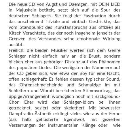
Die neue CD von Augst und Daemgen, mit DEIN LIED
in Majuskeln betitelt, setzt sich auf die Spur des
deutschen Schlagers. Sie folgt der Faszination durch
das anscheinend Triviale und einfach Gestrickte, das
vom Standpunkt des Kunstanspruchs aus offiziell als
Kitsch Verachtete, das dennoch insgeheim jenseits der
Grenzen des Verstandes seine emotionale Wirkung
ausübt.
Freilich: die beiden Musiker werfen sich dem Genre
Schlager nicht einfach naiv an die Brust, sondern
blicken eher aus gehöriger Distanz auf das Phänomen
des populären Lie­des. Die wenigsten der Nummern auf
der CD geben sich, wie etwa der Boy für eine Nacht,
offen schlagerhaft: Es fehlen dessen typischer Sound,
das Ohrenschmeichelnde und Schmalzige im mit
Schleifern und Vibrati bereicherten Stimmvortrag, das
üppige Arrangement, womöglich noch mit Background-
Chor. Eher wird das Schlager-Idiom bei ihnen
getrocknet, seziert oder skelettiert. Mit bewusster
Dampfradio-Ästhetik erklingt vieles wie aus der Ferne
(das halb geflüsterte Irgendwo), mit gezielten
Verzerrungen der instrumentalen Klänge oder  wie