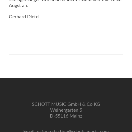
Augst an.
Gerhard Dietel
SCHOTT MUSIC GmbH & Co KG
Weihergarten 5
D-55116 Mainz
Email: nzfm.redaktion@schott-music.com