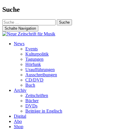
Suche
Suche
nach:
Schalte Navigation
Zum
News
Inhalt
Events
springen
Kulturpolitik
Tagungen
Hörfunk
Uraufführungen
Ausschreibungen
CD/DVD
Buch
Archiv
Zeitschriften
Bücher
DVDs
Beiträge in Englisch
Digital
Abo
Shop