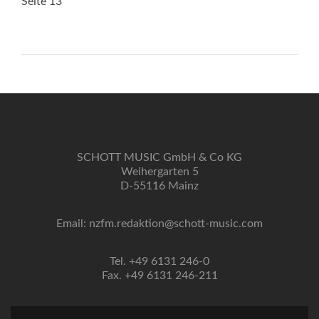
Seite 13
SCHOTT MUSIC GmbH & Co KG
Weihergarten 5
D-55116 Mainz
Email: nzfm.redaktion@schott-music.com
Tel. +49 6131 246-0
Fax. +49 6131 246-211