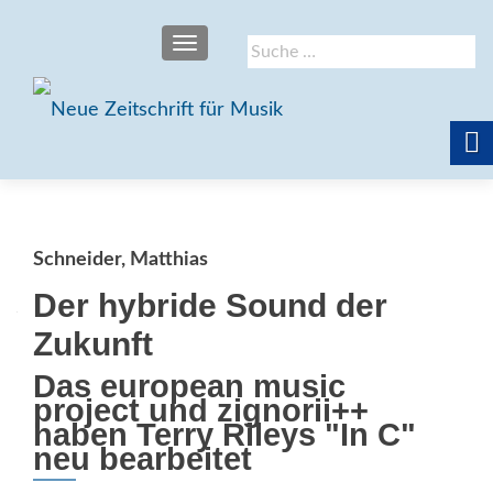
SCHALTE NAVIGATION
Suche
nach:
Schneider, Matthias
Der hybride Sound der
Zukunft
Das european music
project und zignorii++
haben Terry Rileys "In C"
neu bearbeitet