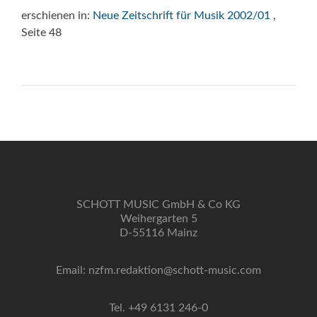
erschienen in:
Neue Zeitschrift für Musik 2002/01
,
Seite 48
SCHOTT MUSIC GmbH & Co KG
Weihergarten 5
D-55116 Mainz
Email: nzfm.redaktion@schott-music.com
Tel. +49 6131 246-0