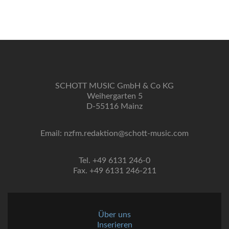
SCHOTT MUSIC GmbH & Co KG
Weihergarten 5
D-55116 Mainz
Email: nzfm.redaktion@schott-music.com
Tel. +49 6131 246-0
Fax. +49 6131 246-211
Über uns
Inserieren