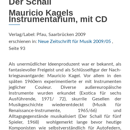
Der Schall
Mauricio Kagels
Instrumentarium, mit CD
Verlag/Label: Pfau, Saarbrücken 2009
erschienen in:
Neue Zeitschrift für Musik 2009/05
,
Seite 93
Als unermüdlicher Ideenproduzent war er bekannt, als
fantasievoller Frei­geist und als Schlüsselfigur der Nach­
kriegsavantgarde: Mauricio Kagel. Vor allem in den
späten 1960ern experimentierte er mit Instrumenten
jeg­licher Couleur. Diverse außer­euro­pä­ische
Instrumente wurden erkundet (Exotica für sechs
Ausfüh­rende, 1971/ 72), skurrile Gesellen der
Musikgeschichte wiederentdeckt (Musik für
Renaissance-Instrumente, 1965/66) und
Alltagsgegenstände mu­sikalisiert (Der Schall für fünf
Spieler, 1968)  wohlgemerkt lange bevor heutige
Komponisten wie selbstverständlich für Autofedern,