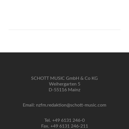
SCHOTT MUSIC GmbH & Co KG
Weihergarten 5
D-55116 Mainz
Email: nzfm.redaktion@schott-music.com
Tel. +49 6131 246-0
Fax. +49 6131 246-211