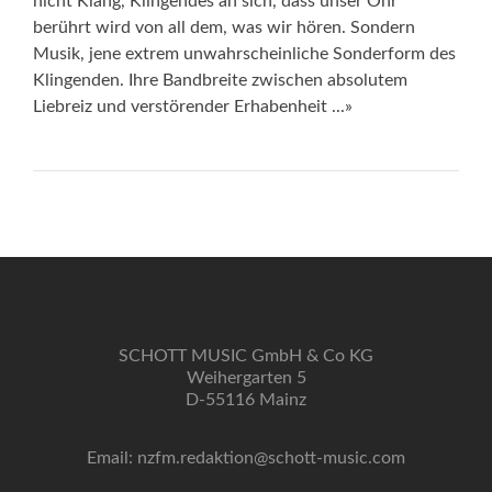
nicht Klang, Klingendes an sich, dass unser Ohr
berührt wird von all dem, was wir hören. Sondern
Musik, jene extrem unwahrscheinliche Sonderform des
Klingenden. Ihre Bandbreite zwischen absolutem
Liebreiz und verstörender Erhabenheit ...»
SCHOTT MUSIC GmbH & Co KG
Weihergarten 5
D-55116 Mainz
Email: nzfm.redaktion@schott-music.com