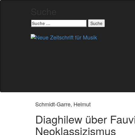
Suche
Suche
nach:
Zum
Inhalt
springen
Schmidt-Garre, Helmut
Diaghilew über Fau
Neoklassizismus