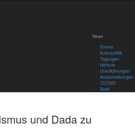
News
Events
Kulturpolitik
Tagungen
Hörfunk
Uraufführungen
Ausschreibungen
CD/DVD
Buch
vismus und Dada zu