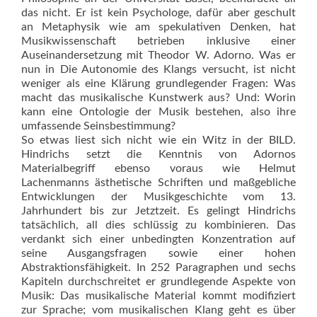
das nicht. Er ist kein Psychologe, dafür aber geschult
an Metaphysik wie am spekulativen Denken, hat
Musikwissenschaft betrieben inklusive einer
Auseinandersetzung mit Theodor W. Adorno. Was er
nun in Die Autonomie des Klangs versucht, ist nicht
weniger als eine Klärung grundlegender Fragen: Was
macht das musikalische Kunstwerk aus? Und: Worin
kann eine Ontologie der Musik bestehen, also ihre
umfassende Seinsbestimmung?
So etwas liest sich nicht wie ein Witz in der BILD.
Hindrichs setzt die Kenntnis von Adornos
Materialbegriff ebenso voraus wie Helmut
Lachenmanns ästhetische Schriften und maßgebliche
Entwicklungen der Musikgeschichte vom 13.
Jahrhundert bis zur Jetztzeit. Es gelingt Hindrichs
tatsächlich, all dies schlüssig zu kombinieren. Das
verdankt sich einer unbedingten Konzentration auf
seine Ausgangsfragen sowie einer ho­hen
Abstraktionsfähigkeit. In 252 Paragraphen und sechs
Kapiteln durchschreitet er grundlegende Aspekte von
Musik: Das musikalische Material kommt modifiziert
zur Sprache; vom musikalischen Klang geht es über