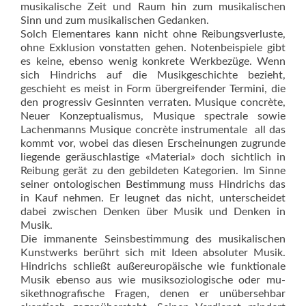
musikalische Zeit und Raum hin zum musikalischen
Sinn und zum musikalischen Gedanken.
Solch Elementares kann nicht ohne Reibungsverluste,
ohne Exklusion vonstatten gehen. Notenbeispiele gibt
es keine, ebenso wenig konkrete Werkbezüge. Wenn
sich Hindrichs auf die Musikgeschichte bezieht,
geschieht es meist in Form übergreifender Termini, die
den progressiv Gesinnten verraten. Musique concrète,
Neuer Konzeptualismus, Musique spectrale sowie
Lachenmanns Musique concrète instrumentale  all das
kommt vor, wobei das diesen Erscheinungen zugrunde
liegende geräuschlastige «Material» doch sichtlich in
Reibung gerät zu den gebildeten Kategorien. Im Sinne
seiner ontologischen Bestimmung muss Hin­drichs das
in Kauf nehmen. Er leugnet das nicht, unterscheidet
da­bei zwischen Denken über Musik und Denken in
Musik.
Die immanente Seinsbestimmung des musikalischen
Kunstwerks berührt sich mit Ideen absoluter Mu­sik.
Hindrichs schließt außereuropäische wie funktionale
Musik ebenso aus wie musiksoziologische oder mu­
sikethnografische Fragen, denen er unübersehbar