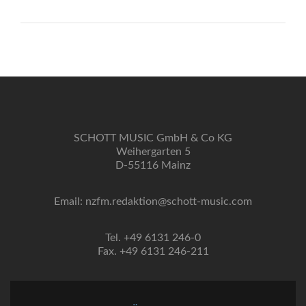
SCHOTT MUSIC GmbH & Co KG
Weihergarten 5
D-55116 Mainz
Email: nzfm.redaktion@schott-music.com
Tel. +49 6131 246-0
Fax. +49 6131 246-211