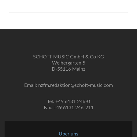
SCHOTT MUSIC GmbH & Co KG
Weihergarten 5
D-55116 Mainz
Email: nzfm.redaktion@schott-music.com
Tel. +49 6131 246-0
Fax. +49 6131 246-211
Über uns